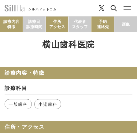
シルハドットコム
診療内容
診療日
住所
代表者
予約
画像
特徴
診療時間
アクセス
スタッフ
連絡先
横山歯科医院
コラム
ヘルシーレシピ
診療内容・特徴
診療科目
シルハとは？
一般歯科
小児歯科
セルフチェック
住所・アクセス
SillHa.comについて