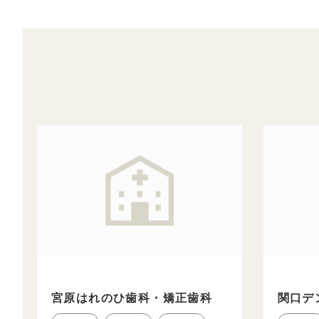
宮原はれのひ歯科・矯正歯科
関口デ