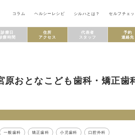
コラム
ヘルシーレシピ
シルハとは？
セルフチェッ
診療日
住所
代表者
予約
診療時間
アクセス
スタッフ
連絡先
宮原おとなこども歯科・矯正歯
一般歯科
矯正歯科
小児歯科
口腔外科