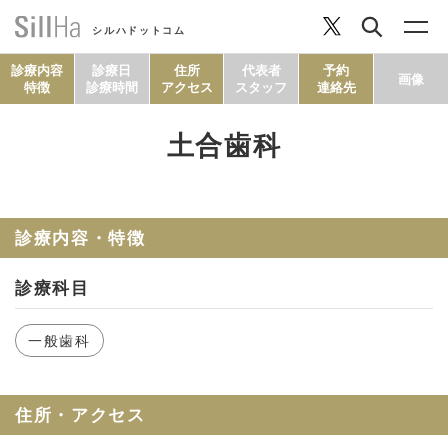
シルハドットコム
診療内容
診療日
住所
代表者
予約
画像
特徴
診療時間
アクセス
スタッフ
連絡先
土合歯科
コラム
ヘルシーレシピ
診療内容・特徴
診療科目
シルハとは？
一般歯科
セルフチェック
住所・アクセス
SillHa.comについて