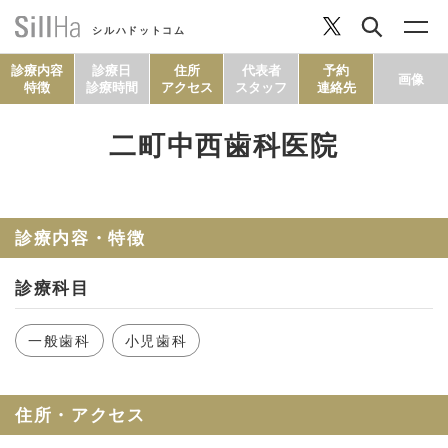
シルハドットコム
診療内容
診療日
住所
代表者
予約
画像
特徴
診療時間
アクセス
スタッフ
連絡先
二町中西歯科医院
コラム
ヘルシーレシピ
診療内容・特徴
診療科目
シルハとは？
一般歯科
小児歯科
セルフチェック
住所・アクセス
SillHa.comについて