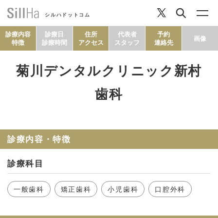
シルハドットコム
診療内容
診療日
住所
代表者
予約
画像
特徴
診療時間
アクセス
スタッフ
連絡先
菊川デンタルクリニック新村
コラム
歯科
ヘルシーレシピ
診療内容・特徴
シルハとは？
診療科目
セルフチェック
一般歯科
矯正歯科
小児歯科
口腔外科
SillHa.comについて