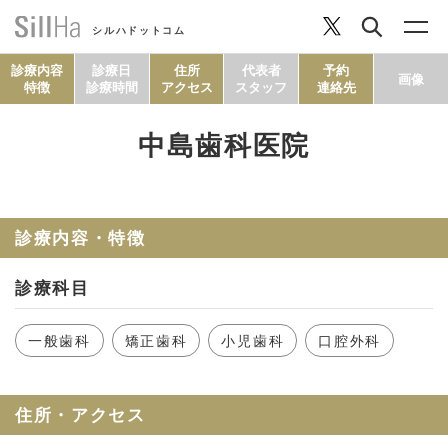
シルハドットコム
診療内容
診療日
住所
代表者
予約
画像
特徴
診療時間
アクセス
スタッフ
連絡先
中島歯科医院
コラム
ヘルシーレシピ
診療内容・特徴
診療科目
シルハとは？
一般歯科
矯正歯科
小児歯科
口腔外科
セルフチェック
住所・アクセス
SillHa.comについて