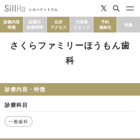
シルハドットコム
診療内容
診療日
住所
代表者
予約
画像
特徴
診療時間
アクセス
スタッフ
連絡先
さくらファミリーほうもん歯
コラム
科
ヘルシーレシピ
診療内容・特徴
シルハとは？
診療科目
セルフチェック
一般歯科
SillHa.comについて