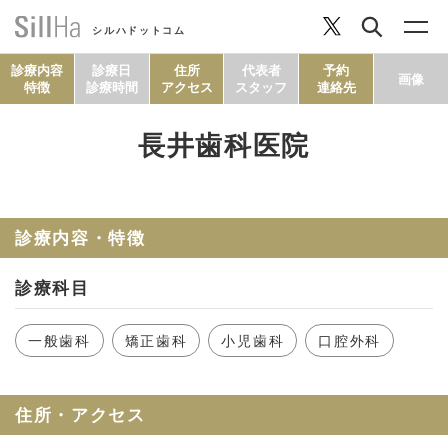
シルハドットコム
診療内容
診療日
住所
代表者
予約
画像
特徴
診療時間
アクセス
スタッフ
連絡先
長井歯科医院
コラム
ヘルシーレシピ
診療内容・特徴
診療科目
シルハとは？
一般歯科
矯正歯科
小児歯科
口腔外科
セルフチェック
住所・アクセス
SillHa.comについて