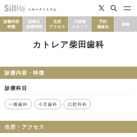
シルハドットコム
診療内容
診療日
住所
代表者
予約
画像
特徴
診療時間
アクセス
スタッフ
連絡先
カトレア柴田歯科
コラム
ヘルシーレシピ
診療内容・特徴
診療科目
シルハとは？
一般歯科
小児歯科
口腔外科
セルフチェック
住所・アクセス
SillHa.comについて