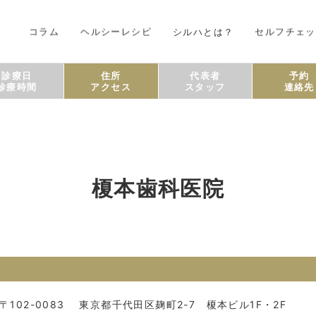
コラム
ヘルシーレシピ
シルハとは？
セルフチェッ
診療日
住所
代表者
予約
診療時間
アクセス
スタッフ
連絡先
榎本歯科医院
〒102-0083
東京都千代田区麹町2-7 榎本ビル1F・2F