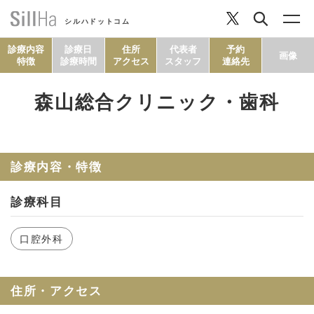
シルハドットコム
診療内容
診療日
住所
代表者
予約
画像
特徴
診療時間
アクセス
スタッフ
連絡先
森山総合クリニック・歯科
コラム
ヘルシーレシピ
診療内容・特徴
診療科目
シルハとは？
口腔外科
セルフチェック
住所・アクセス
SillHa.comについて