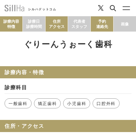
シルハドットコム
診療内容
診療日
住所
代表者
予約
画像
特徴
診療時間
アクセス
スタッフ
連絡先
ぐりーんうぉーく歯科
コラム
ヘルシーレシピ
診療内容・特徴
診療科目
シルハとは？
一般歯科
矯正歯科
小児歯科
口腔外科
セルフチェック
住所・アクセス
SillHa.comについて