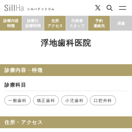
シルハドットコム
診療内容
診療日
住所
代表者
予約
画像
特徴
診療時間
アクセス
スタッフ
連絡先
浮地歯科医院
コラム
ヘルシーレシピ
診療内容・特徴
診療科目
シルハとは？
一般歯科
矯正歯科
小児歯科
口腔外科
セルフチェック
住所・アクセス
SillHa.comについて