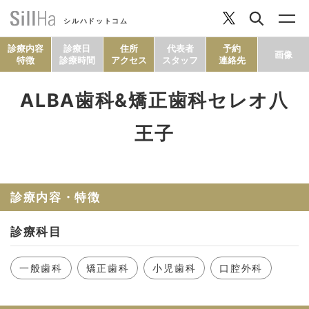
シルハドットコム
診療内容
診療日
住所
代表者
予約
画像
特徴
診療時間
アクセス
スタッフ
連絡先
ALBA歯科&矯正歯科セレオ八
コラム
王子
ヘルシーレシピ
診療内容・特徴
シルハとは？
診療科目
セルフチェック
一般歯科
矯正歯科
小児歯科
口腔外科
SillHa.comについて