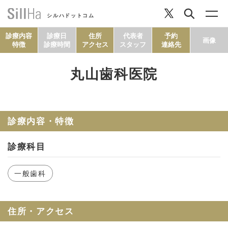
シルハドットコム
診療内容
診療日
住所
代表者
予約
画像
特徴
診療時間
アクセス
スタッフ
連絡先
丸山歯科医院
コラム
ヘルシーレシピ
診療内容・特徴
診療科目
シルハとは？
一般歯科
セルフチェック
住所・アクセス
SillHa.comについて