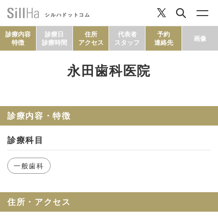
シルハドットコム
診療内容
診療日
住所
代表者
予約
画像
特徴
診療時間
アクセス
スタッフ
連絡先
永田歯科医院
コラム
ヘルシーレシピ
診療内容・特徴
診療科目
シルハとは？
一般歯科
セルフチェック
住所・アクセス
SillHa.comについて