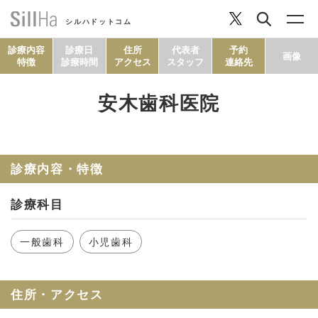
シルハドットコム
診療内容
診療日
住所
代表者
予約
画像
特徴
診療時間
アクセス
スタッフ
連絡先
安木歯科医院
コラム
ヘルシーレシピ
診療内容・特徴
診療科目
シルハとは？
一般歯科
小児歯科
セルフチェック
住所・アクセス
SillHa.comについて