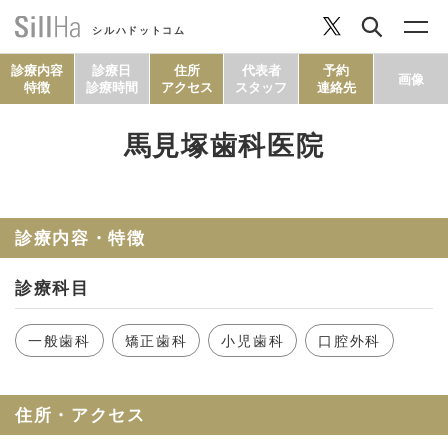
シルハドットコム
診療内容
診療日
住所
代表者
予約
画像
特徴
診療時間
アクセス
スタッフ
連絡先
馬見塚歯科医院
コラム
ヘルシーレシピ
診療内容・特徴
診療科目
シルハとは？
一般歯科
矯正歯科
小児歯科
口腔外科
セルフチェック
住所・アクセス
SillHa.comについて