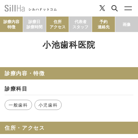
シルハドットコム
診療内容
診療日
住所
代表者
予約
画像
特徴
診療時間
アクセス
スタッフ
連絡先
小池歯科医院
コラム
ヘルシーレシピ
診療内容・特徴
診療科目
シルハとは？
一般歯科
小児歯科
セルフチェック
住所・アクセス
SillHa.comについて