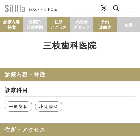
シルハドットコム
診療内容
診療日
住所
代表者
予約
画像
特徴
診療時間
アクセス
スタッフ
連絡先
三枝歯科医院
コラム
ヘルシーレシピ
診療内容・特徴
診療科目
シルハとは？
一般歯科
小児歯科
セルフチェック
住所・アクセス
SillHa.comについて