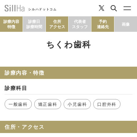
シルハドットコム
診療内容
診療日
住所
代表者
予約
画像
特徴
診療時間
アクセス
スタッフ
連絡先
ちくわ歯科
コラム
ヘルシーレシピ
診療内容・特徴
診療科目
シルハとは？
一般歯科
矯正歯科
小児歯科
口腔外科
セルフチェック
住所・アクセス
SillHa.comについて