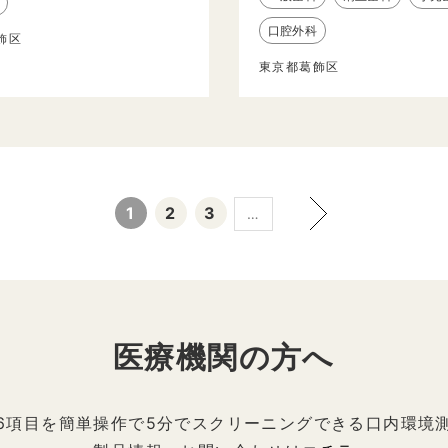
口腔外科
飾区
東京都葛飾区
1
2
3
…
医療機関の方へ
6項目を簡単操作で5分でスクリーニングできる口内環境