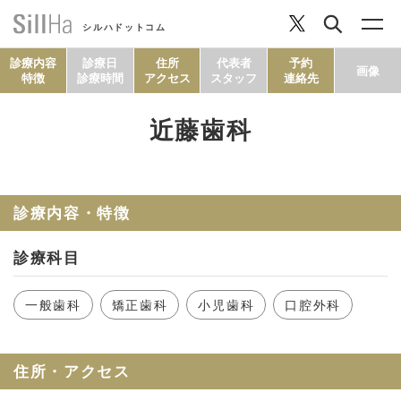
シルハドットコム
診療内容
診療日
住所
代表者
予約
画像
特徴
診療時間
アクセス
スタッフ
連絡先
近藤歯科
コラム
ヘルシーレシピ
診療内容・特徴
診療科目
シルハとは？
一般歯科
矯正歯科
小児歯科
口腔外科
セルフチェック
住所・アクセス
SillHa.comについて