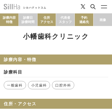
シルハドットコム
診療内容
診療日
住所
代表者
予約
画像
特徴
診療時間
アクセス
スタッフ
連絡先
小幡歯科クリニック
コラム
ヘルシーレシピ
診療内容・特徴
診療科目
シルハとは？
一般歯科
小児歯科
口腔外科
セルフチェック
住所・アクセス
SillHa.comについて