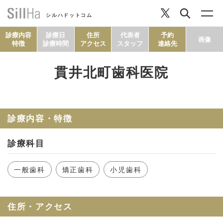
シルハドットコム
診療内容
診療日
住所
代表者
予約
画像
特徴
診療時間
アクセス
スタッフ
連絡先
貫井北町歯科医院
コラム
ヘルシーレシピ
診療内容・特徴
診療科目
シルハとは？
一般歯科
矯正歯科
小児歯科
セルフチェック
住所・アクセス
SillHa.comについて