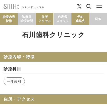
シルハドットコム
診療内容
診療日
住所
代表者
予約
画像
特徴
診療時間
アクセス
スタッフ
連絡先
石川歯科クリニック
コラム
ヘルシーレシピ
診療内容・特徴
診療科目
シルハとは？
一般歯科
セルフチェック
住所・アクセス
SillHa.comについて