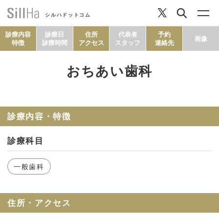
シルハドットコム
診療内容
診療日
住所
代表者
予約
画像
特徴
診療時間
アクセス
スタッフ
連絡先
おちあい歯科
コラム
ヘルシーレシピ
診療内容・特徴
診療科目
シルハとは？
一般歯科
セルフチェック
住所・アクセス
SillHa.comについて