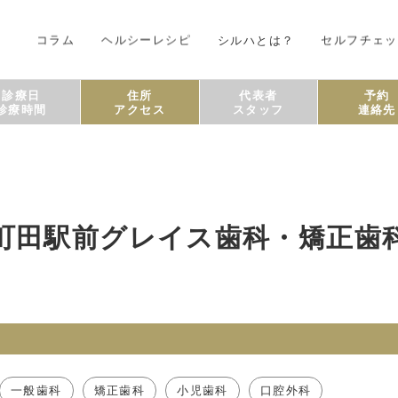
コラム
ヘルシーレシピ
シルハとは？
セルフチェッ
診療日
住所
代表者
予約
診療時間
アクセス
スタッフ
連絡先
町田駅前グレイス歯科・矯正歯
一般歯科
矯正歯科
小児歯科
口腔外科