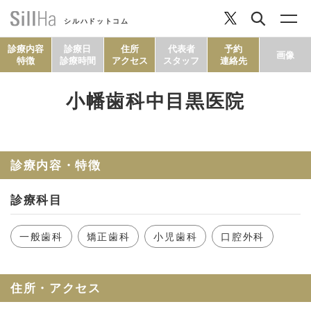
シルハドットコム
診療内容
診療日
住所
代表者
予約
画像
特徴
診療時間
アクセス
スタッフ
連絡先
小幡歯科中目黒医院
コラム
ヘルシーレシピ
診療内容・特徴
診療科目
シルハとは？
一般歯科
矯正歯科
小児歯科
口腔外科
セルフチェック
住所・アクセス
SillHa.comについて