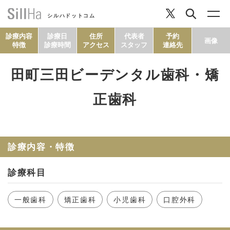
シルハドットコム
診療内容
診療日
住所
代表者
予約
画像
特徴
診療時間
アクセス
スタッフ
連絡先
田町三田ビーデンタル歯科・矯
コラム
正歯科
ヘルシーレシピ
診療内容・特徴
シルハとは？
診療科目
セルフチェック
一般歯科
矯正歯科
小児歯科
口腔外科
SillHa.comについて