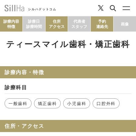
シルハドットコム
診療内容
診療日
住所
代表者
予約
画像
特徴
診療時間
アクセス
スタッフ
連絡先
ティースマイル歯科・矯正歯科
コラム
ヘルシーレシピ
診療内容・特徴
診療科目
シルハとは？
一般歯科
矯正歯科
小児歯科
口腔外科
セルフチェック
住所・アクセス
SillHa.comについて