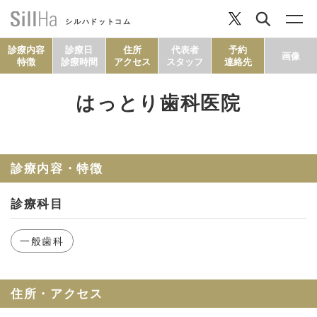
シルハドットコム
診療内容
診療日
住所
代表者
予約
画像
特徴
診療時間
アクセス
スタッフ
連絡先
はっとり歯科医院
コラム
ヘルシーレシピ
診療内容・特徴
診療科目
シルハとは？
一般歯科
セルフチェック
住所・アクセス
SillHa.comについて