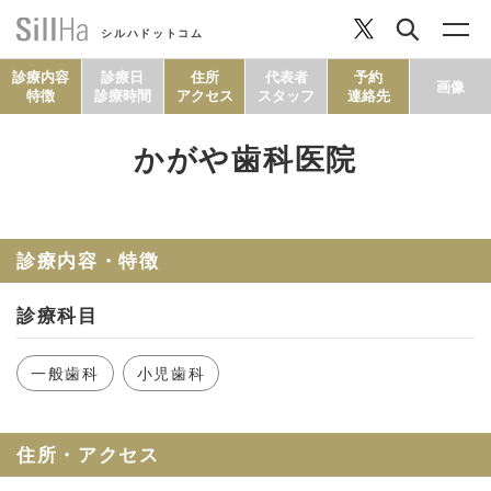
シルハドットコム
診療内容
診療日
住所
代表者
予約
画像
特徴
診療時間
アクセス
スタッフ
連絡先
かがや歯科医院
コラム
ヘルシーレシピ
診療内容・特徴
診療科目
シルハとは？
一般歯科
小児歯科
セルフチェック
住所・アクセス
SillHa.comについて