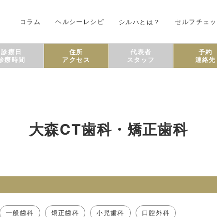
コラム
ヘルシーレシピ
シルハとは？
セルフチェッ
診療日
住所
代表者
予約
診療時間
アクセス
スタッフ
連絡先
大森CT歯科・矯正歯科
一般歯科
矯正歯科
小児歯科
口腔外科