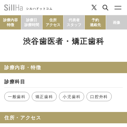
シルハドットコム
診療内容
診療日
住所
代表者
予約
画像
特徴
診療時間
アクセス
スタッフ
連絡先
渋谷歯医者・矯正歯科
コラム
ヘルシーレシピ
診療内容・特徴
診療科目
シルハとは？
一般歯科
矯正歯科
小児歯科
口腔外科
セルフチェック
住所・アクセス
SillHa.comについて