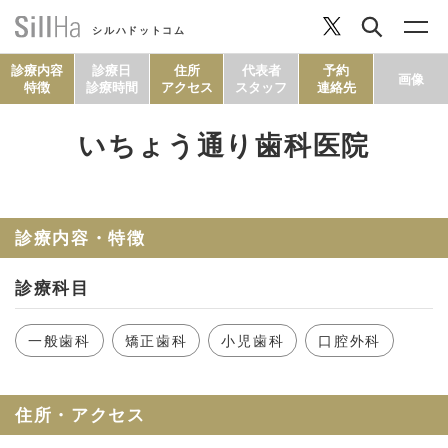
シルハドットコム
診療内容
診療日
住所
代表者
予約
画像
特徴
診療時間
アクセス
スタッフ
連絡先
いちょう通り歯科医院
コラム
ヘルシーレシピ
診療内容・特徴
診療科目
シルハとは？
一般歯科
矯正歯科
小児歯科
口腔外科
セルフチェック
住所・アクセス
SillHa.comについて