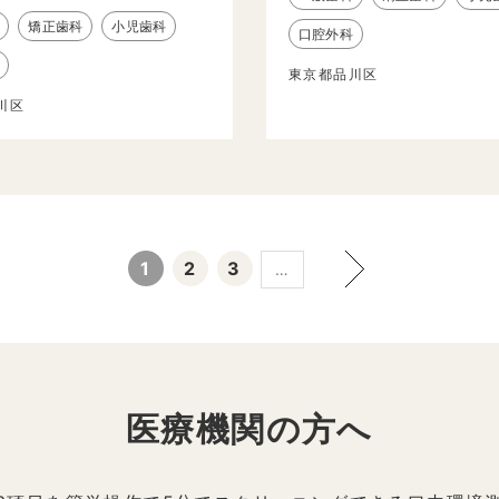
矯正歯科
小児歯科
口腔外科
東京都品川区
川区
1
2
3
…
医療機関の方へ