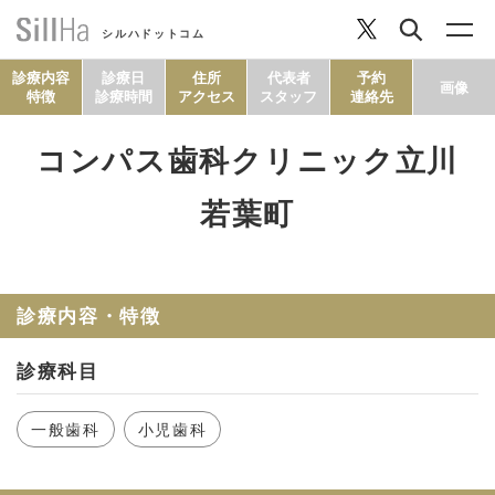
シルハドットコム
診療内容
診療日
住所
代表者
予約
画像
特徴
診療時間
アクセス
スタッフ
連絡先
コンパス歯科クリニック立川
コラム
若葉町
ヘルシーレシピ
診療内容・特徴
シルハとは？
診療科目
セルフチェック
一般歯科
小児歯科
SillHa.comについて