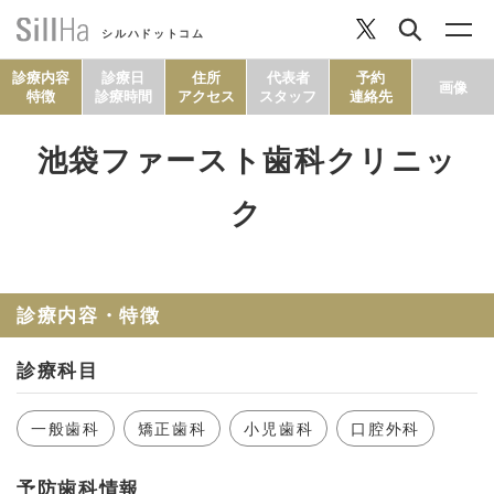
シルハドットコム
診療内容
診療日
住所
代表者
予約
画像
特徴
診療時間
アクセス
スタッフ
連絡先
池袋ファースト歯科クリニッ
コラム
ク
ヘルシーレシピ
診療内容・特徴
シルハとは？
診療科目
セルフチェック
一般歯科
矯正歯科
小児歯科
口腔外科
SillHa.comについて
予防歯科情報