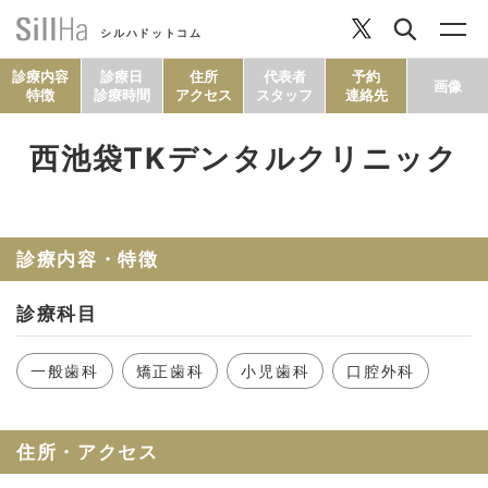
シルハドットコム
診療内容
診療日
住所
代表者
予約
画像
特徴
診療時間
アクセス
スタッフ
連絡先
西池袋TKデンタルクリニック
コラム
ヘルシーレシピ
診療内容・特徴
診療科目
シルハとは？
一般歯科
矯正歯科
小児歯科
口腔外科
セルフチェック
住所・アクセス
SillHa.comについて