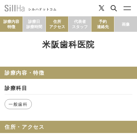
シルハドットコム
診療内容
診療日
住所
代表者
予約
画像
特徴
診療時間
アクセス
スタッフ
連絡先
米阪歯科医院
コラム
ヘルシーレシピ
診療内容・特徴
診療科目
シルハとは？
一般歯科
セルフチェック
住所・アクセス
SillHa.comについて