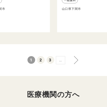
一般歯科
関市
山口県下関市
1
2
3
…
医療機関の方へ