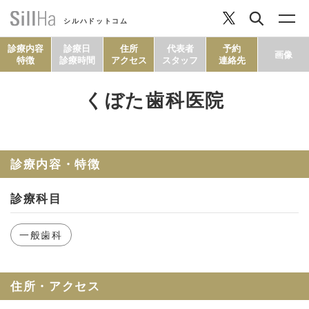
シルハドットコム
診療内容
診療日
住所
代表者
予約
画像
特徴
診療時間
アクセス
スタッフ
連絡先
くぼた歯科医院
コラム
ヘルシーレシピ
診療内容・特徴
診療科目
シルハとは？
一般歯科
セルフチェック
住所・アクセス
SillHa.comについて