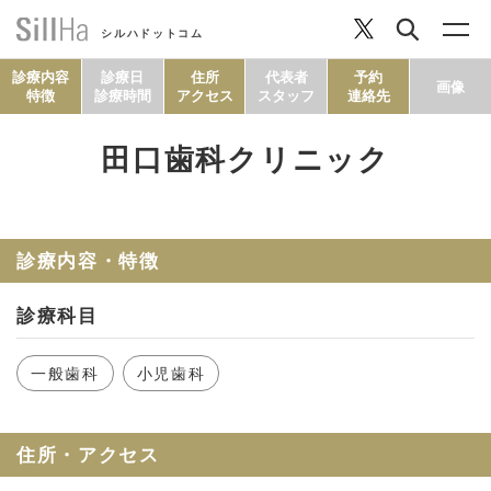
シルハドットコム
診療内容
診療日
住所
代表者
予約
画像
特徴
診療時間
アクセス
スタッフ
連絡先
田口歯科クリニック
コラム
ヘルシーレシピ
診療内容・特徴
診療科目
シルハとは？
一般歯科
小児歯科
セルフチェック
住所・アクセス
SillHa.comについて