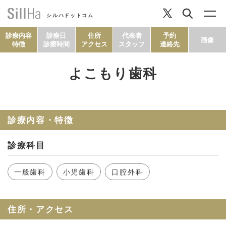
シルハドットコム
診療内容
診療日
住所
代表者
予約
画像
特徴
診療時間
アクセス
スタッフ
連絡先
よこもり歯科
コラム
ヘルシーレシピ
診療内容・特徴
診療科目
シルハとは？
一般歯科
小児歯科
口腔外科
セルフチェック
住所・アクセス
SillHa.comについて