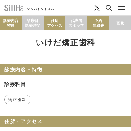
シルハドットコム
診療内容
診療日
住所
代表者
予約
画像
特徴
診療時間
アクセス
スタッフ
連絡先
いけだ矯正歯科
コラム
ヘルシーレシピ
診療内容・特徴
診療科目
シルハとは？
矯正歯科
セルフチェック
住所・アクセス
SillHa.comについて