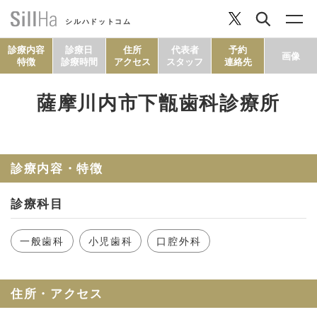
シルハドットコム
診療内容
診療日
住所
代表者
予約
画像
特徴
診療時間
アクセス
スタッフ
連絡先
薩摩川内市下甑歯科診療所
コラム
ヘルシーレシピ
診療内容・特徴
診療科目
シルハとは？
一般歯科
小児歯科
口腔外科
セルフチェック
住所・アクセス
SillHa.comについて