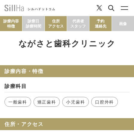
シルハドットコム
診療内容
診療日
住所
代表者
予約
画像
特徴
診療時間
アクセス
スタッフ
連絡先
ながさと歯科クリニック
コラム
ヘルシーレシピ
診療内容・特徴
診療科目
シルハとは？
一般歯科
矯正歯科
小児歯科
口腔外科
セルフチェック
住所・アクセス
SillHa.comについて