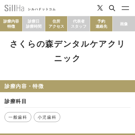
シルハドットコム
診療内容
診療日
住所
代表者
予約
画像
特徴
診療時間
アクセス
スタッフ
連絡先
さくらの森デンタルケアクリ
コラム
ニック
ヘルシーレシピ
診療内容・特徴
シルハとは？
診療科目
セルフチェック
一般歯科
小児歯科
SillHa.comについて