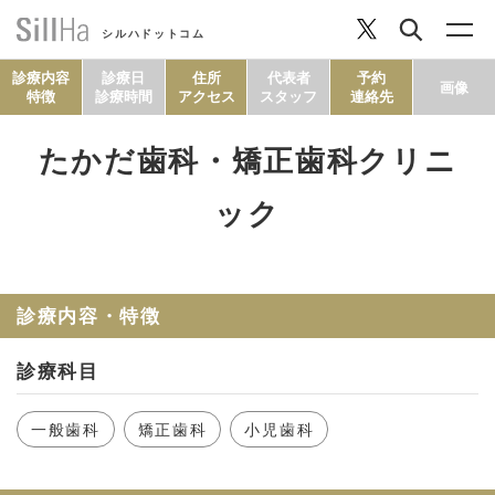
シルハドットコム
診療内容
診療日
住所
代表者
予約
画像
特徴
診療時間
アクセス
スタッフ
連絡先
たかだ歯科・矯正歯科クリニ
コラム
ック
ヘルシーレシピ
診療内容・特徴
シルハとは？
診療科目
セルフチェック
一般歯科
矯正歯科
小児歯科
SillHa.comについて